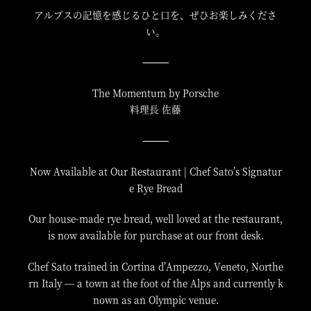
アルプスの記憶を感じるひと口を、ぜひお楽しみくださ
い。
⸻
The Momentum by Porsche
料理長 佐藤
⸻
Now Available at Our Restaurant | Chef Sato’s Signatur
e Rye Bread
Our house-made rye bread, well loved at the restaurant,
is now available for purchase at our front desk.
Chef Sato trained in Cortina d’Ampezzo, Veneto, Northe
rn Italy — a town at the foot of the Alps and currently k
nown as an Olympic venue.